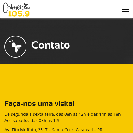
Contato
Faça-nos uma visita!
De segunda a sexta-feira, das 08h as 12h e das 14h as 18h
Aos sábados das 08h as 12h
Av. Tito Muffato, 2317 – Santa Cruz, Cascavel – PR