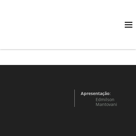
Café com Bandas
Apresentação
:
Edmilson
Mantovani