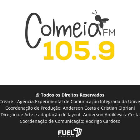
@ Todos os Direitos Reservados
Creare - Agência Experimental de Comunicação Integrada da Unive
Coordenação de Produção: Anderson Costa e Cristian Cipriani
Direção de Arte e adaptação de layout: Anderson Antikievicz Costa
Coordenação de Comunicação: Rodrigo Cardoso