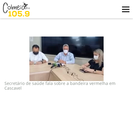
Blog
tag: bandeira vermelha
Secretário de saúde fala sobre a bandeira vermelha em
Cascavel