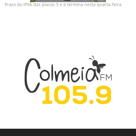
Prazo do IPVA das placas 5 e 6 termina nesta quarta-feira