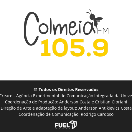
@ Todos os Direitos Reservados
Creare - Agência Experimental de Comunicação Integrada da Unive
Coordenação de Produção: Anderson Costa e Cristian Cipriani
Direção de Arte e adaptação de layout: Anderson Antikievicz Costa
Coordenação de Comunicação: Rodrigo Cardoso